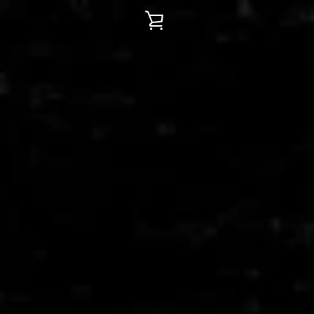
カ
ー
ト
を
見
る