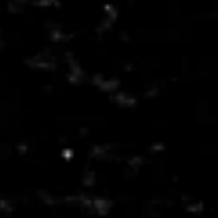
も
う
一
度
検
索
す