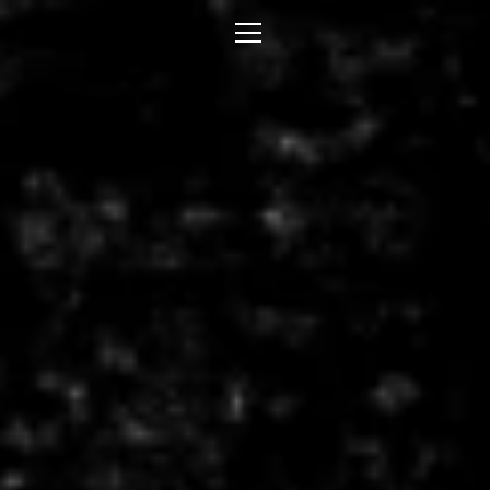
コ
ン
メ
テ
ン
ニ
ツ
に
ュ
ス
キ
ー
ッ
プ
す
る