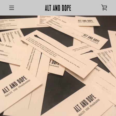
コ
カ
ン
テ
メ
ン
ー
ツ
ニ
に
ト
ス
ュ
キ
を
ッ
ー
プ
す
見
る
る