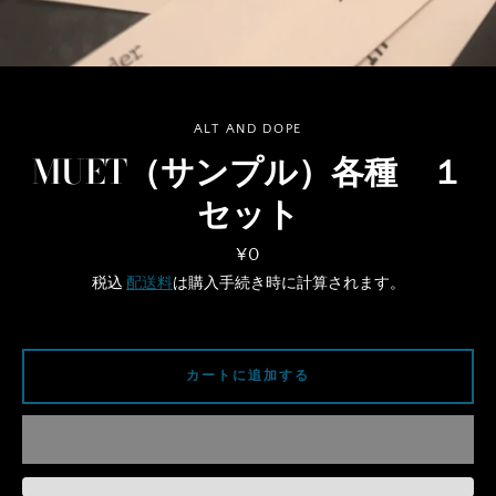
ALT AND DOPE
も
MUET（サンプル）各種 １
う
セット
一
価
¥0
格
税込
配送料
は購入手続き時に計算されます。
度
検
カートに追加する
索
す